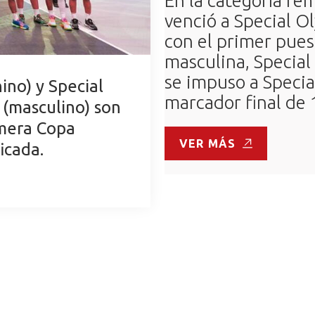
En la categoría fe
venció a Special O
con el primer pues
masculina, Specia
se impuso a Specia
ino) y Special
marcador final de
(masculino) son
mera Copa
VER MÁS
icada.