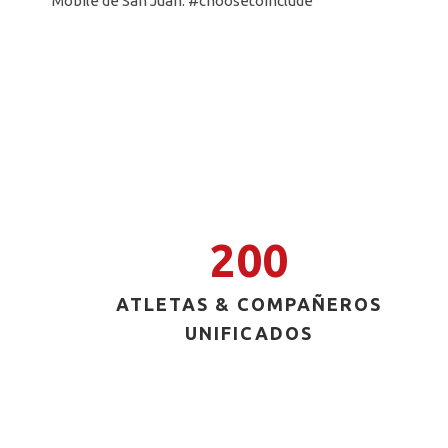
Mobile de San Juan. #choosetoinclude
200
ATLETAS & COMPAÑEROS
UNIFICADOS