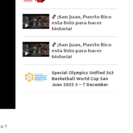
🏀 ¡𝗦𝗮𝗻 𝗝𝘂𝗮𝗻, 𝗣𝘂𝗲𝗿𝘁𝗼 𝗥𝗶𝗰𝗼
𝗲𝘀𝘁𝗮 𝗹𝗶𝘀𝘁𝗼 𝗽𝗮𝗿𝗮 𝗵𝗮𝗰𝗲𝗿
𝗵𝗶𝘀𝘁𝗼𝗿𝗶𝗮!
🏀 ¡𝗦𝗮𝗻 𝗝𝘂𝗮𝗻, 𝗣𝘂𝗲𝗿𝘁𝗼 𝗥𝗶𝗰𝗼
𝗲𝘀𝘁𝗮 𝗹𝗶𝘀𝘁𝗼 𝗽𝗮𝗿𝗮 𝗵𝗮𝗰𝗲𝗿
𝗵𝗶𝘀𝘁𝗼𝗿𝗶𝗮!
Special Olympics Unified 3x3
Basketball World Cup San
Juan 2025 5 – 7 December
to T