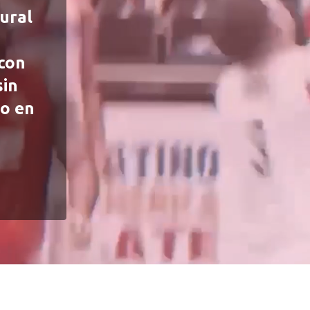
ural
 con
sin
do en