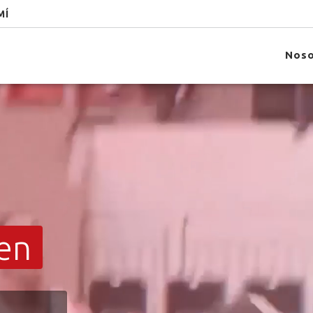
MÍ
Noso
en