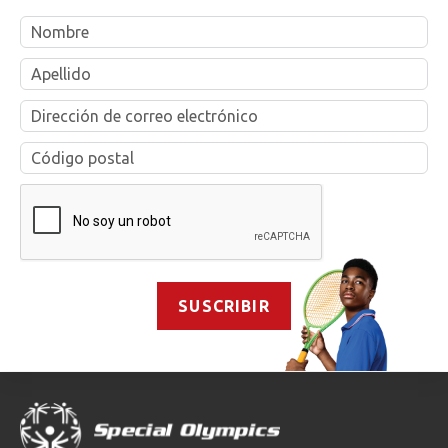
Name
Email
&
Zip
SUSCRIBIR