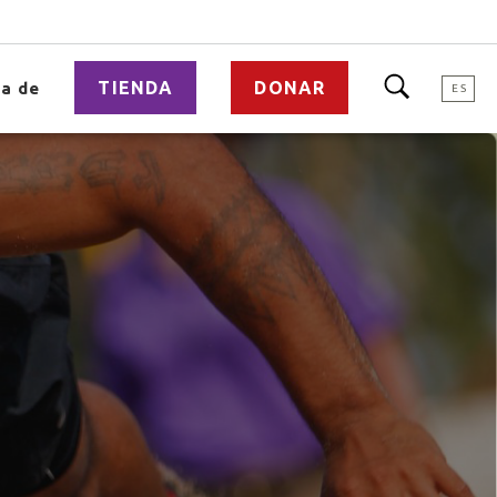
TIENDA
DONAR
a de
ES