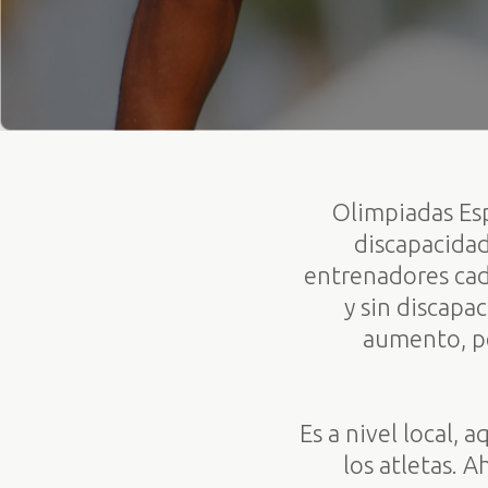
Olimpiadas Esp
discapacidad
entrenadores cad
y sin discapa
aumento, pe
Es a nivel local,
los atletas. 