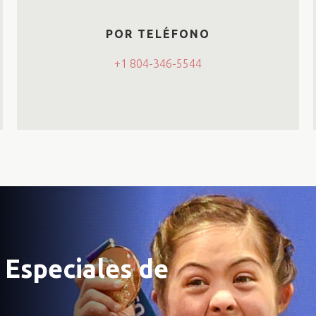
POR TELÉFONO
+1 804-346-5544
 Especiales de