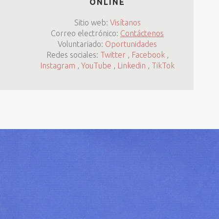
ONLINE
Sitio web:
Visítanos
Correo electrónico:
Contáctenos
Voluntariado:
Oportunidades
Redes sociales:
Twitter
,
Facebook
,
Instagram
,
YouTube
,
Linkedin
,
TikTok