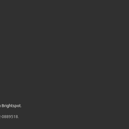
a
Brightspot
.
52-0889518.