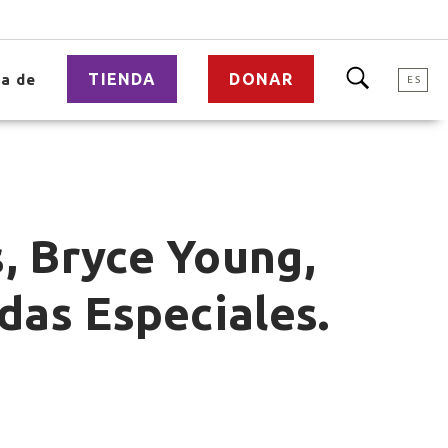
TIENDA
DONAR
a de
ES
s, Bryce Young,
adas Especiales.