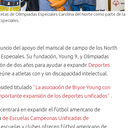
letas de Olimpiadas Especiales Carolina del Norte como parte de la
Especiales.
uncio del apoyo del mariscal de campo de los North
 Especiales. Su fundación, Young 9, y Olimpiadas
ión de dos años para ayudar a expandir
Deportes
eúne a atletas con y sin discapacidad intelectual.
nsided titulado
"La asociación de Bryce Young con
mportante expansión de los deportes unificados"
.
e centrará en expandir el fútbol americano de
a
de Escuelas Campeonas Unificadas de
 escuelas y clubes ofrecen fútbol americano de