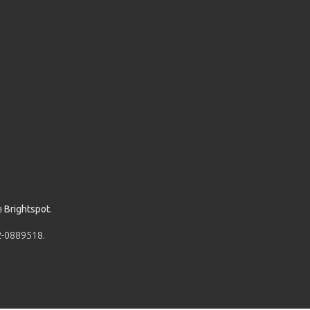
a
Brightspot
.
52-0889518.