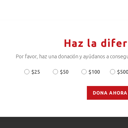
Haz la dife
Por favor, haz una donación y ayúdanos a consegu
$25
$50
$100
$50
Donation
Amount
DONA AHORA