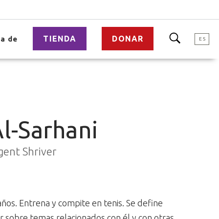
TIENDA
DONAR
a de
ES
l-Sarhani
gent Shriver
ños. Entrena y compite en tenis. Se define
r sobre temas relacionados con él y con otras