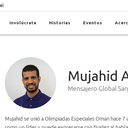
MÍ
Involúcrate
Historias
Eventos
Acerc
Mujahid A
Mensajero Global Sar
Mujahid se unió a Olimpiadas Especiales Oman hace 7 a
como un líder y puede expresarse con fluidez al habla