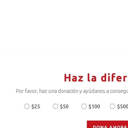
Haz la dife
Por favor, haz una donación y ayúdanos a consegu
$25
$50
$100
$50
Donation
Amount
DONA AHORA