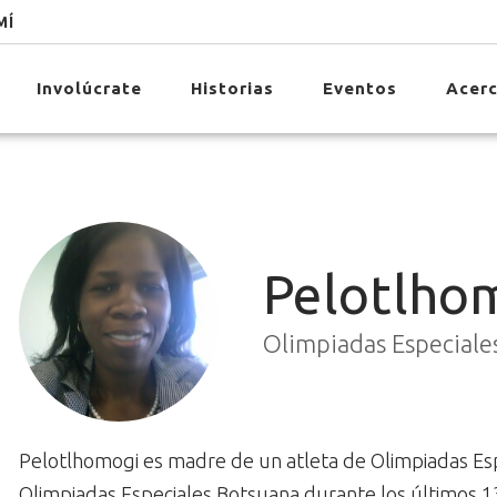
MÍ
Involúcrate
Historias
Eventos
Acerc
Pelotlho
Olimpiadas Especiales
Pelotlhomogi es madre de un atleta de Olimpiadas Espe
Olimpiadas Especiales Botsuana durante los últimos 1