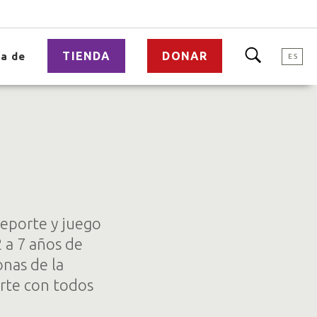
TIENDA
DONAR
a de
ES
eporte y juego
2 a 7 años de
onas de la
rte con todos