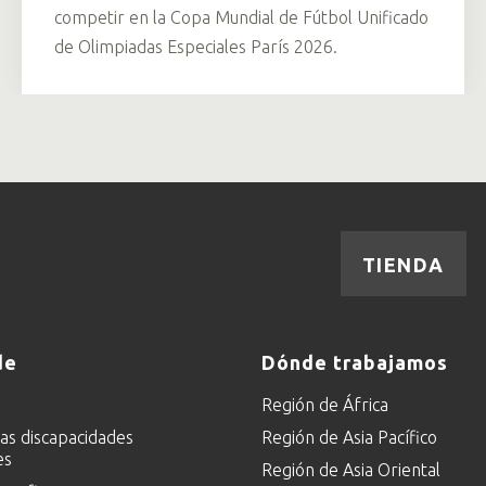
competir en la Copa Mundial de Fútbol Unificado
de Olimpiadas Especiales París 2026.
TIENDA
de
Dónde trabajamos
Región de África
las discapacidades
Región de Asia Pacífico
es
Región de Asia Oriental