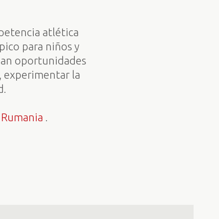
etencia atlética
pico para niños y
ndan oportunidades
a, experimentar la
d.
s Rumania
.