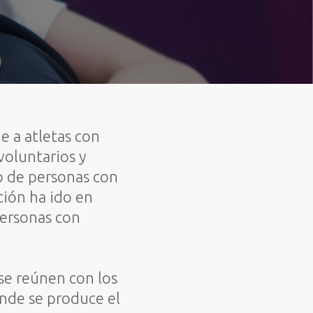
e a atletas con
voluntarios y
o de personas con
ción ha ido en
personas con
 se reúnen con los
onde se produce el