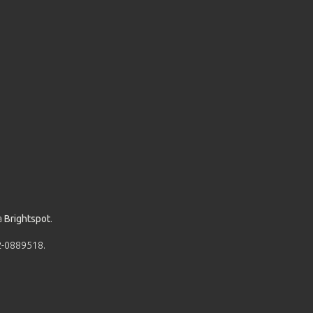
a
Brightspot
.
52-0889518.