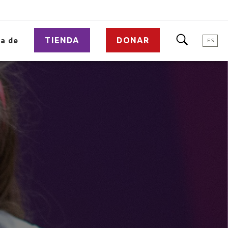
TIENDA
DONAR
a de
ES