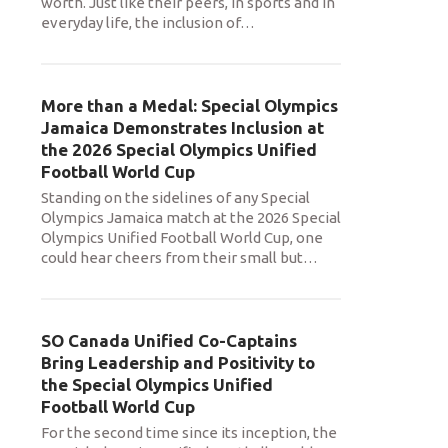
worth. Just like their peers, in sports and in
everyday life, the inclusion of
…
More than a Medal: Special Olympics
Jamaica Demonstrates Inclusion at
the 2026 Special Olympics Unified
Football World Cup
Standing on the sidelines of any Special
Olympics Jamaica match at the 2026 Special
Olympics Unified Football World Cup, one
could hear cheers from their small but
…
SO Canada Unified Co-Captains
Bring Leadership and Positivity to
the Special Olympics Unified
Football World Cup
For the second time since its inception, the