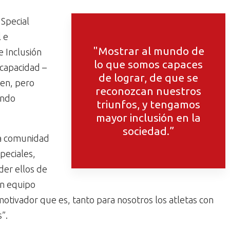
 Special
 e
"Mostrar al mundo de
e Inclusión
lo que somos capaces
scapacidad –
de lograr, de que se
en, pero
reconozcan nuestros
undo
triunfos, y tengamos
mayor inclusión en la
sociedad.”
la comunidad
peciales,
der ellos de
an equipo
 motivador que es, tanto para nosotros los atletas con
”.