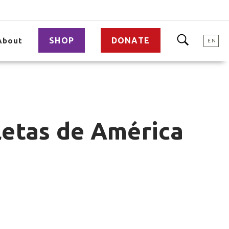
SHOP
DONATE
About
EN
tletas de América